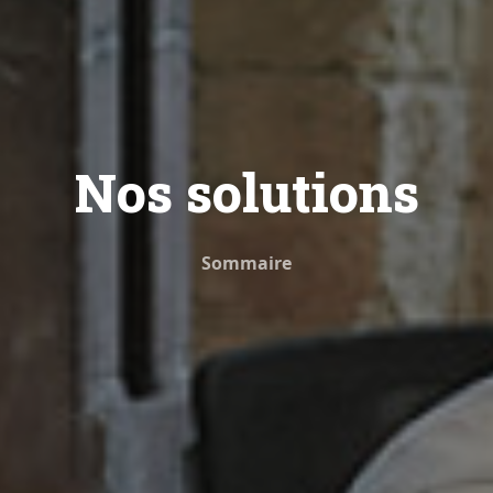
Nos solutions
Sommaire